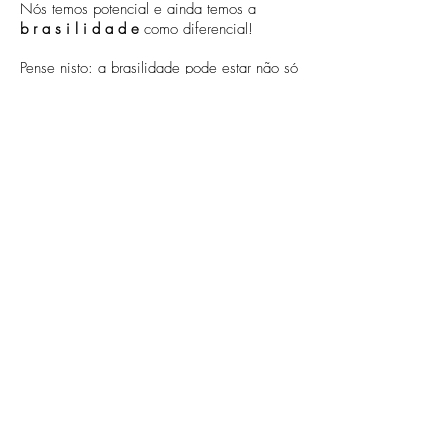
Nós temos potencial e ainda temos a
b r a s i l i d a d e
como diferencial!
Pense nisto: a brasilidade pode estar não só
no sabor... Mas
já pensou como a
embalagem
pode fazer também seu produto
ganhar as prateleiras mundo afora?
Clica na imagem que vou deixar o
Case do
Café Condessa
para vocês se inspirarem
!